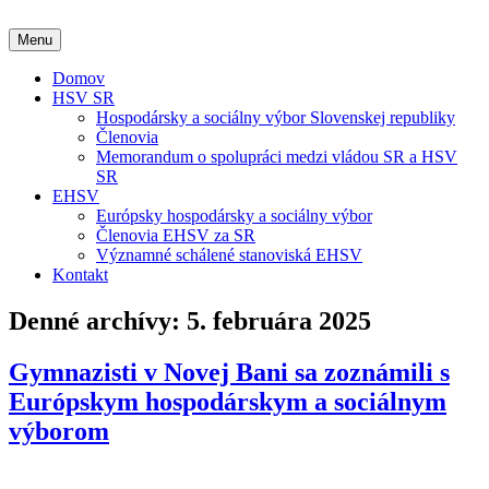
Preskočiť
na
Menu
obsah
Domov
HSV SR
Hospodársky a sociálny výbor Slovenskej republiky
Členovia
Memorandum o spolupráci medzi vládou SR a HSV
SR
EHSV
Európsky hospodársky a sociálny výbor
Členovia EHSV za SR
Významné schálené stanoviská EHSV
Kontakt
Denné archívy:
5. februára 2025
Gymnazisti v Novej Bani sa zoznámili s
Európskym hospodárskym a sociálnym
výborom