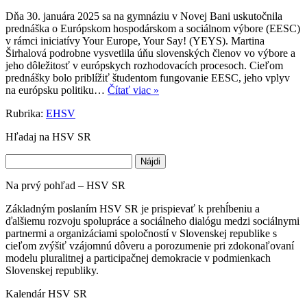
Dňa 30. januára 2025 sa na gymnáziu v Novej Bani uskutočnila
prednáška o Európskom hospodárskom a sociálnom výbore (EESC)
v rámci iniciatívy Your Europe, Your Say! (YEYS). Martina
Širhalová podrobne vysvetlila úňu slovenských členov vo výbore a
jeho dôležitosť v európskych rozhodovacích procesoch. Cieľom
prednášky bolo priblížiť študentom fungovanie EESC, jeho vplyv
na európsku politiku…
Čítať viac »
Rubrika:
EHSV
Hľadaj na HSV SR
Hľadať:
Na prvý pohľad – HSV SR
Základným poslaním HSV SR je prispievať k prehĺbeniu a
ďalšiemu rozvoju spolupráce a sociálneho dialógu medzi sociálnymi
partnermi a organizáciami spoločností v Slovenskej republike s
cieľom zvýšiť vzájomnú dôveru a porozumenie pri zdokonaľovaní
modelu pluralitnej a participačnej demokracie v podmienkach
Slovenskej republiky.
Kalendár HSV SR