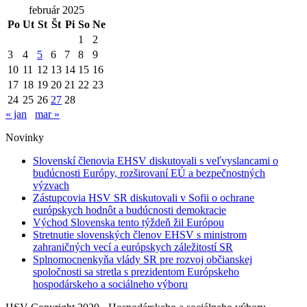
február 2025
Po
Ut
St
Št
Pi
So
Ne
1
2
3
4
5
6
7
8
9
10
11
12
13
14
15
16
17
18
19
20
21
22
23
24
25
26
27
28
« jan
mar »
Novinky
Slovenskí členovia EHSV diskutovali s veľvyslancami o
budúcnosti Európy, rozširovaní EÚ a bezpečnostných
výzvach
Zástupcovia HSV SR diskutovali v Sofii o ochrane
európskych hodnôt a budúcnosti demokracie
Východ Slovenska tento týždeň žil Európou
Stretnutie slovenských členov EHSV s ministrom
zahraničných vecí a európskych záležitostí SR
Splnomocnenkyňa vlády SR pre rozvoj občianskej
spoločnosti sa stretla s prezidentom Európskeho
hospodárskeho a sociálneho výboru