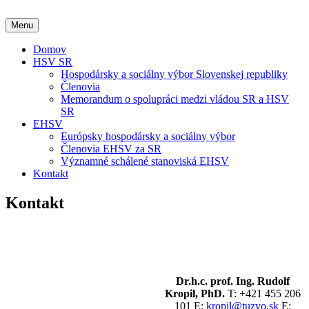
Preskočiť
na
Menu
obsah
Domov
HSV SR
Hospodársky a sociálny výbor Slovenskej republiky
Členovia
Memorandum o spolupráci medzi vládou SR a HSV
SR
EHSV
Európsky hospodársky a sociálny výbor
Členovia EHSV za SR
Významné schálené stanoviská EHSV
Kontakt
Kontakt
Dr.h.c. prof. Ing. Rudolf
Kropil, PhD.
T: +421 455 206
101 E:
kropil@tuzvo.sk
E: