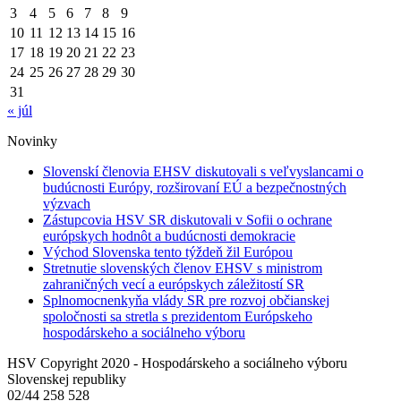
3
4
5
6
7
8
9
10
11
12
13
14
15
16
17
18
19
20
21
22
23
24
25
26
27
28
29
30
31
« júl
Novinky
Slovenskí členovia EHSV diskutovali s veľvyslancami o
budúcnosti Európy, rozširovaní EÚ a bezpečnostných
výzvach
Zástupcovia HSV SR diskutovali v Sofii o ochrane
európskych hodnôt a budúcnosti demokracie
Východ Slovenska tento týždeň žil Európou
Stretnutie slovenských členov EHSV s ministrom
zahraničných vecí a európskych záležitostí SR
Splnomocnenkyňa vlády SR pre rozvoj občianskej
spoločnosti sa stretla s prezidentom Európskeho
hospodárskeho a sociálneho výboru
HSV Copyright 2020 - Hospodárskeho a sociálneho výboru
Slovenskej republiky
02/44 258 528