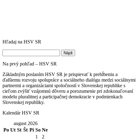
Hľadaj na HSV SR
Hľadať:
Na prvý pohľad – HSV SR
Základným poslaním HSV SR je prispievať k prehĺbeniu a
ďalšiemu rozvoju spolupráce a sociálneho dialógu medzi sociálnymi
partnermi a organizáciami spoločností v Slovenskej republike s
cieľom zvýšiť vzájomnú dôveru a porozumenie pri zdokonaľovaní
modelu pluralitnej a participačnej demokracie v podmienkach
Slovenskej republiky.
Kalendár HSV SR
august 2026
Po
Ut
St
Št
Pi
So
Ne
1
2