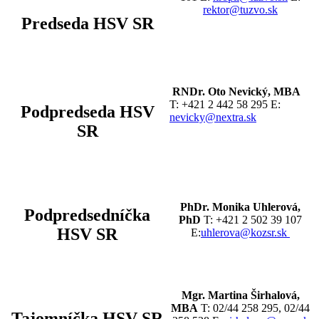
rektor@tuzvo.sk
Predseda HSV SR
RNDr. Oto Nevický, MBA
T: +421 2 442 58 295 E:
Podpredseda HSV
nevicky@nextra.sk
SR
PhDr. Monika Uhlerová,
Podpredsedníčka
PhD
T: +421 2 502 39 107
HSV SR
E:
uhlerova@kozsr.sk
Mgr. Martina Širhalová,
MBA
T: 02/44 258 295, 02/44
Tajomníčka HSV SR