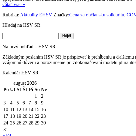
Čítať viac »
Rubrika:
Aktuality EHSV
Značky:
Cena za občiansku solidaritu
,
COV
Hľadaj na HSV SR
Hľadať:
Na prvý pohľad – HSV SR
Základným poslaním HSV SR je prispievať k prehĺbeniu a ďalšiemu ro
vzájomnú dôveru a porozumenie pri zdokonaľovaní modelu pluralitnej
Kalendár HSV SR
august 2026
Po
Ut
St
Št
Pi
So
Ne
1
2
3
4
5
6
7
8
9
10
11
12
13
14
15
16
17
18
19
20
21
22
23
24
25
26
27
28
29
30
31
« júl