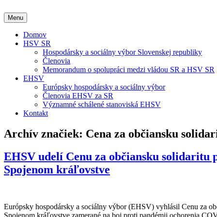
Preskočiť
na
Menu
obsah
Domov
HSV SR
Hospodársky a sociálny výbor Slovenskej republiky
Členovia
Memorandum o spolupráci medzi vládou SR a HSV SR
EHSV
Európsky hospodársky a sociálny výbor
Členovia EHSV za SR
Významné schálené stanoviská EHSV
Kontakt
Archív značiek:
Cena za občiansku solidar
EHSV udelí Cenu za občiansku solidaritu 
Spojenom kráľovstve
Európsky hospodársky a sociálny výbor (EHSV) vyhlásil Cenu za občia
Spojenom kráľovstve zamerané na boj proti pandémii ochorenia COVI