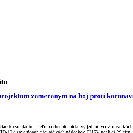
itu
projektom zameraným na boj proti koronaví
nsku solidaritu s cieľom odmeniť iniciatívy jednotlivcov, organizáci
D-19 a zmierňovanie jej ničivých následkov. EHSV udelí až 29 cien, 