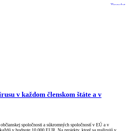
rusu v každom členskom štáte a v
í občianskej spoločnosti a súkromných spoločností v EÚ a v
každú v hodnote 10 000 EUR. Na projekty, ktoré sa realizujú v…