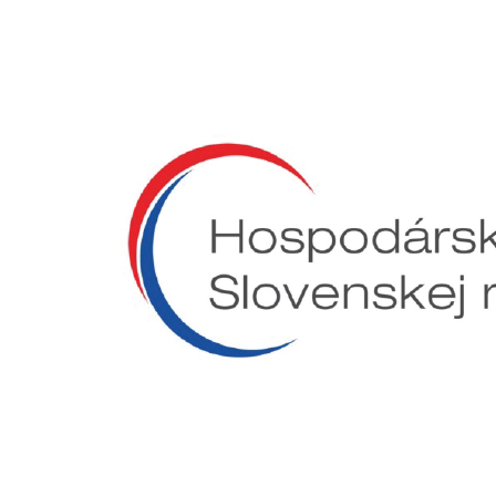
Preskočiť
na
obsah