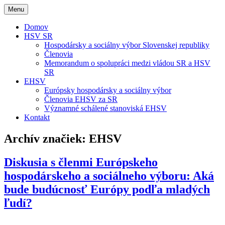
Menu
Domov
HSV SR
Hospodársky a sociálny výbor Slovenskej republiky
Členovia
Memorandum o spolupráci medzi vládou SR a HSV
SR
EHSV
Európsky hospodársky a sociálny výbor
Členovia EHSV za SR
Významné schálené stanoviská EHSV
Kontakt
Archív značiek:
EHSV
Diskusia s členmi Európskeho
hospodárskeho a sociálneho výboru: Aká
bude budúcnosť Európy podľa mladých
ľudí?