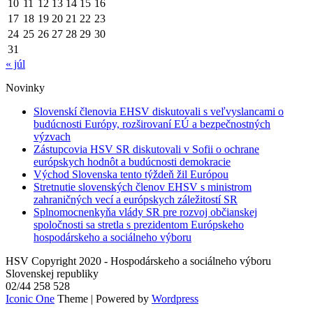
10
11
12
13
14
15
16
17
18
19
20
21
22
23
24
25
26
27
28
29
30
31
« júl
Novinky
Slovenskí členovia EHSV diskutovali s veľvyslancami o
budúcnosti Európy, rozširovaní EÚ a bezpečnostných
výzvach
Zástupcovia HSV SR diskutovali v Sofii o ochrane
európskych hodnôt a budúcnosti demokracie
Východ Slovenska tento týždeň žil Európou
Stretnutie slovenských členov EHSV s ministrom
zahraničných vecí a európskych záležitostí SR
Splnomocnenkyňa vlády SR pre rozvoj občianskej
spoločnosti sa stretla s prezidentom Európskeho
hospodárskeho a sociálneho výboru
HSV Copyright 2020 - Hospodárskeho a sociálneho výboru
Slovenskej republiky
02/44 258 528
Iconic One
Theme | Powered by
Wordpress