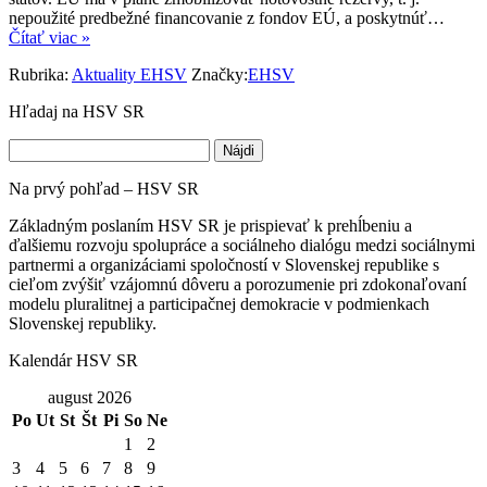
nepoužité predbežné financovanie z fondov EÚ, a poskytnúť…
Čítať viac »
Rubrika:
Aktuality EHSV
Značky:
EHSV
Hľadaj na HSV SR
Hľadať:
Na prvý pohľad – HSV SR
Základným poslaním HSV SR je prispievať k prehĺbeniu a
ďalšiemu rozvoju spolupráce a sociálneho dialógu medzi sociálnymi
partnermi a organizáciami spoločností v Slovenskej republike s
cieľom zvýšiť vzájomnú dôveru a porozumenie pri zdokonaľovaní
modelu pluralitnej a participačnej demokracie v podmienkach
Slovenskej republiky.
Kalendár HSV SR
august 2026
Po
Ut
St
Št
Pi
So
Ne
1
2
3
4
5
6
7
8
9