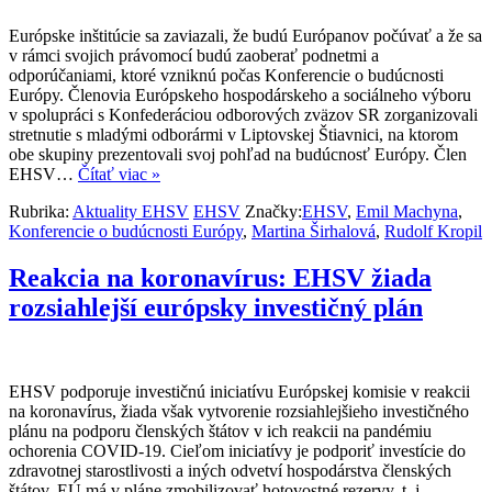
Európske inštitúcie sa zaviazali, že budú Európanov počúvať a že sa
v rámci svojich právomocí budú zaoberať podnetmi a
odporúčaniami, ktoré vzniknú počas Konferencie o budúcnosti
Európy. Členovia Európskeho hospodárskeho a sociálneho výboru
v spolupráci s Konfederáciou odborových zväzov SR zorganizovali
stretnutie s mladými odborármi v Liptovskej Štiavnici, na ktorom
obe skupiny prezentovali svoj pohľad na budúcnosť Európy. Člen
EHSV…
Čítať viac »
Rubrika:
Aktuality EHSV
EHSV
Značky:
EHSV
,
Emil Machyna
,
Konferencie o budúcnosti Európy
,
Martina Širhalová
,
Rudolf Kropil
Reakcia na koronavírus: EHSV žiada
rozsiahlejší európsky investičný plán
EHSV podporuje investičnú iniciatívu Európskej komisie v reakcii
na koronavírus, žiada však vytvorenie rozsiahlejšieho investičného
plánu na podporu členských štátov v ich reakcii na pandémiu
ochorenia COVID-19. Cieľom iniciatívy je podporiť investície do
zdravotnej starostlivosti a iných odvetví hospodárstva členských
štátov. EÚ má v pláne zmobilizovať hotovostné rezervy, t. j.