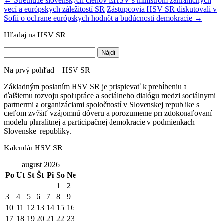
←
Stretnutie slovenských členov EHSV s ministrom zahraničných
vecí a európskych záležitostí SR
Zástupcovia HSV SR diskutovali v
Sofii o ochrane európskych hodnôt a budúcnosti demokracie
→
Hľadaj na HSV SR
Hľadať:
Na prvý pohľad – HSV SR
Základným poslaním HSV SR je prispievať k prehĺbeniu a
ďalšiemu rozvoju spolupráce a sociálneho dialógu medzi sociálnymi
partnermi a organizáciami spoločností v Slovenskej republike s
cieľom zvýšiť vzájomnú dôveru a porozumenie pri zdokonaľovaní
modelu pluralitnej a participačnej demokracie v podmienkach
Slovenskej republiky.
Kalendár HSV SR
august 2026
Po
Ut
St
Št
Pi
So
Ne
1
2
3
4
5
6
7
8
9
10
11
12
13
14
15
16
17
18
19
20
21
22
23