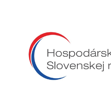
Preskočiť
na
obsah