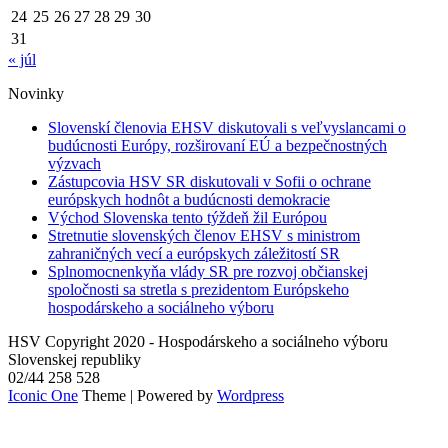
24
25
26
27
28
29
30
31
« júl
Novinky
Slovenskí členovia EHSV diskutovali s veľvyslancami o
budúcnosti Európy, rozširovaní EÚ a bezpečnostných
výzvach
Zástupcovia HSV SR diskutovali v Sofii o ochrane
európskych hodnôt a budúcnosti demokracie
Východ Slovenska tento týždeň žil Európou
Stretnutie slovenských členov EHSV s ministrom
zahraničných vecí a európskych záležitostí SR
Splnomocnenkyňa vlády SR pre rozvoj občianskej
spoločnosti sa stretla s prezidentom Európskeho
hospodárskeho a sociálneho výboru
HSV Copyright 2020 - Hospodárskeho a sociálneho výboru
Slovenskej republiky
02/44 258 528
Iconic One
Theme | Powered by
Wordpress