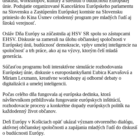
diskusií, workshopov, kultúry a stretnutí o budúcnosti Európskej
únie. Podujatie organizované Kanceláriou Európskeho parlamentu
na Slovensku a Zastúpením Európskej komisie na Slovensku
prinieslo do Kina Úsmev celodenný program pre mladých ľudí aj
širokú verejnosť.
Osláv Dňa Európy sa zúčastnila aj HSV SR spolu so zástupcami
EHSV. Diskusie sa zamerali na úlohu občianskej spoločnosti v
Európskej únii, budúcnosť demokracie, vplyv umelej inteligencie na
spoločnosť a trh práce, ako aj na výzvy, ktorým čelí mladá
generácia.
Súčasťou programu boli interaktívne simulácie rozhodovania
Európskej únie, diskusie s europoslankyňami
Ľubica Karvašová
a
Miriam Lexmann
, kreatívne workshopy aj odborné debaty o
digitalizácii a umelej inteligencii.
Počas celého dňa fungovala aj európska dedinka, ktorá
návštevníkom približovala fungovanie európskych inštitúcií,
rozhodovacie procesy a konkrétne dopady európskych politík na
každodenný život občanov.
Deň Európy v Košiciach opäť ukázal význam otvoreného dialógu,
aktívnej občianskej spoločnosti a zapájania mladých ľudí do diskusií
o budúcnosti Európy.