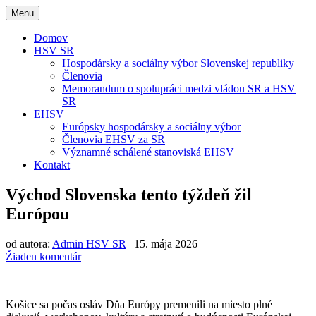
Menu
Domov
HSV SR
Hospodársky a sociálny výbor Slovenskej republiky
Členovia
Memorandum o spolupráci medzi vládou SR a HSV
SR
EHSV
Európsky hospodársky a sociálny výbor
Členovia EHSV za SR
Významné schálené stanoviská EHSV
Kontakt
Východ Slovenska tento týždeň žil
Európou
od autora:
Admin HSV SR
|
15. mája 2026
Žiaden komentár
Košice sa počas osláv Dňa Európy premenili na miesto plné