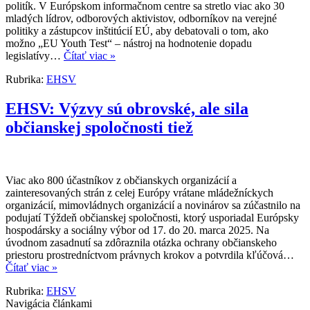
politík. V Európskom informačnom centre sa stretlo viac ako 30
mladých lídrov, odborových aktivistov, odborníkov na verejné
politiky a zástupcov inštitúcií EÚ, aby debatovali o tom, ako
možno „EU Youth Test“ – nástroj na hodnotenie dopadu
legislatívy…
Čítať viac »
Rubrika:
EHSV
EHSV: Výzvy sú obrovské, ale sila
občianskej spoločnosti tiež
Viac ako 800 účastníkov z občianskych organizácií a
zainteresovaných strán z celej Európy vrátane mládežníckych
organizácií, mimovládnych organizácií a novinárov sa zúčastnilo na
podujatí Týždeň občianskej spoločnosti, ktorý usporiadal Európsky
hospodársky a sociálny výbor od 17. do 20. marca 2025. Na
úvodnom zasadnutí sa zdôraznila otázka ochrany občianskeho
priestoru prostredníctvom právnych krokov a potvrdila kľúčová…
Čítať viac »
Rubrika:
EHSV
Navigácia článkami