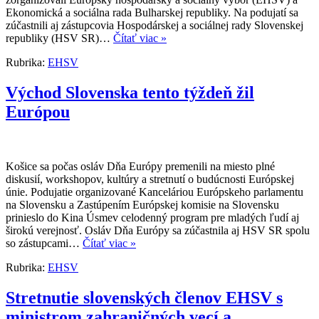
Ekonomická a sociálna rada Bulharskej republiky. Na podujatí sa
zúčastnili aj zástupcovia Hospodárskej a sociálnej rady Slovenskej
republiky (HSV SR)…
Čítať viac »
Rubrika:
EHSV
Východ Slovenska tento týždeň žil
Európou
Košice sa počas osláv Dňa Európy premenili na miesto plné
diskusií, workshopov, kultúry a stretnutí o budúcnosti Európskej
únie. Podujatie organizované Kanceláriou Európskeho parlamentu
na Slovensku a Zastúpením Európskej komisie na Slovensku
prinieslo do Kina Úsmev celodenný program pre mladých ľudí aj
širokú verejnosť. Osláv Dňa Európy sa zúčastnila aj HSV SR spolu
so zástupcami…
Čítať viac »
Rubrika:
EHSV
Stretnutie slovenských členov EHSV s
ministrom zahraničných vecí a