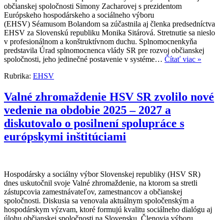
občianskej spoločnosti Simony Zacharovej s prezidentom
Európskeho hospodárskeho a sociálneho výboru
(EHSV) Séamusom Bolandom sa zúčastnila aj členka predsedníctva
EHSV za Slovenskú republiku Monika Sitárová. Stretnutie sa nieslo
v profesionálnom a konštruktívnom duchu. Splnomocnenkyňa
predstavila Úrad splnomocnenca vlády SR pre rozvoj občianskej
spoločnosti, jeho jedinečné postavenie v systéme…
Čítať viac »
Rubrika:
EHSV
Valné zhromaždenie HSV SR zvolilo nové
vedenie na obdobie 2025 – 2027 a
diskutovalo o posilnení spolupráce s
európskymi inštitúciami
Hospodársky a sociálny výbor Slovenskej republiky (HSV SR)
dnes uskutočnil svoje Valné zhromaždenie, na ktorom sa stretli
zástupcovia zamestnávateľov, zamestnancov a občianskej
spoločnosti. Diskusia sa venovala aktuálnym spoločenským a
hospodárskym výzvam, ktoré formujú kvalitu sociálneho dialógu aj
úlohu občianskej spoločnosti na Slovensku. Členovia výboru