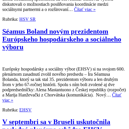
diskutovali o možnostiach posilňovania koordinácie medzi
sociálnymi partnermi a o rozširovaní…
Čítať viac »
Rubrika:
HSV SR
Séamus Boland novým prezidentom
Európskeho hospodárskeho a sociálneho
výboru
Európsky hospodársky a sociálny výbor (EHSV) si na svojom 600.
plenárnom zasadnutí zvolil nového predsedu – Íra Séamusa
Bolanda, ktorý sa tak stal 35. prezidentom výboru a len druhým
Írom v jeho 67-ročnej histórii. Spolu s ním boli zvolené aj dve
podpredsedníčky: Alena Mastantuono z Českej republiky (rozpočet)
a Marija Hanževački z Chorvátska (komunikácia). Nový…
Čítať
viac »
Rubrika:
EHSV
V septembri sa v Bruseli uskutočnila