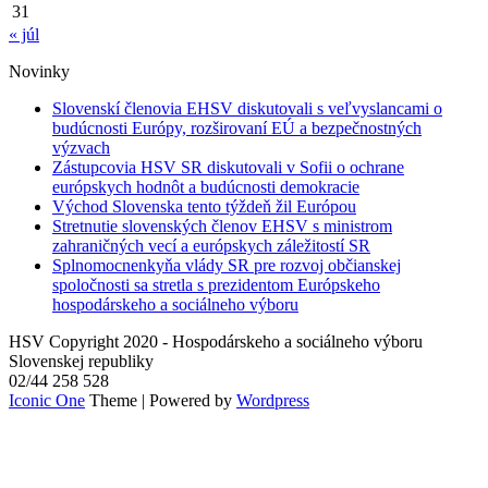
31
« júl
Novinky
Slovenskí členovia EHSV diskutovali s veľvyslancami o
budúcnosti Európy, rozširovaní EÚ a bezpečnostných
výzvach
Zástupcovia HSV SR diskutovali v Sofii o ochrane
európskych hodnôt a budúcnosti demokracie
Východ Slovenska tento týždeň žil Európou
Stretnutie slovenských členov EHSV s ministrom
zahraničných vecí a európskych záležitostí SR
Splnomocnenkyňa vlády SR pre rozvoj občianskej
spoločnosti sa stretla s prezidentom Európskeho
hospodárskeho a sociálneho výboru
HSV Copyright 2020 - Hospodárskeho a sociálneho výboru
Slovenskej republiky
02/44 258 528
Iconic One
Theme | Powered by
Wordpress