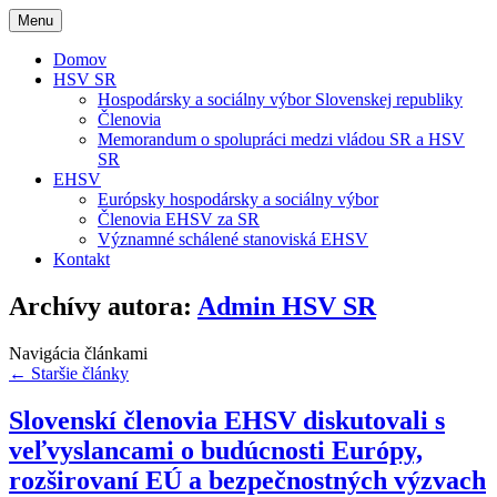
Menu
Domov
HSV SR
Hospodársky a sociálny výbor Slovenskej republiky
Členovia
Memorandum o spolupráci medzi vládou SR a HSV
SR
EHSV
Európsky hospodársky a sociálny výbor
Členovia EHSV za SR
Významné schálené stanoviská EHSV
Kontakt
Archívy autora:
Admin HSV SR
Navigácia článkami
←
Staršie články
Slovenskí členovia EHSV diskutovali s
veľvyslancami o budúcnosti Európy,
rozširovaní EÚ a bezpečnostných výzvach