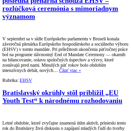
posledná plenárna schôdza EHSV –
rozlúčková ceremónia s mimoriadnym
významom
V septembri sa v sídle Európskeho parlamentu v Bruseli konala
záverečná plenárka Európskeho hospodárskeho a sociálneho výboru
(EHSV) v tomto mandáte. Pri príležitosti ukončenia päťročnej práce
bol na programe slávnostný End of Mandate Ceremony — okamih
na bilancovanie, oslavu spoločných úspechov a výzvy, ktoré
zostávajú pred nami. Minulých päť rokov bolo obdobím
intenzívnych debát, nových…
Čítať viac »
Rubrika:
EHSV
Bratislavský okrúhly stôl priblížil „EU
Youth Test“ k národnému rozhodovaniu
Letné obdobie, ktoré zvyčajne znamená útlm aktivít, prinieslo tento
rok do Bratislavy živú diskusiu o zapájaní mladých ľudí do tvorby