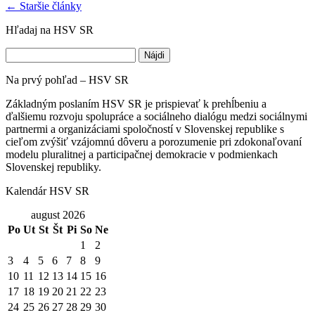
←
Staršie články
Hľadaj na HSV SR
Hľadať:
Na prvý pohľad – HSV SR
Základným poslaním HSV SR je prispievať k prehĺbeniu a
ďalšiemu rozvoju spolupráce a sociálneho dialógu medzi sociálnymi
partnermi a organizáciami spoločností v Slovenskej republike s
cieľom zvýšiť vzájomnú dôveru a porozumenie pri zdokonaľovaní
modelu pluralitnej a participačnej demokracie v podmienkach
Slovenskej republiky.
Kalendár HSV SR
august 2026
Po
Ut
St
Št
Pi
So
Ne
1
2
3
4
5
6
7
8
9
10
11
12
13
14
15
16
17
18
19
20
21
22
23
24
25
26
27
28
29
30