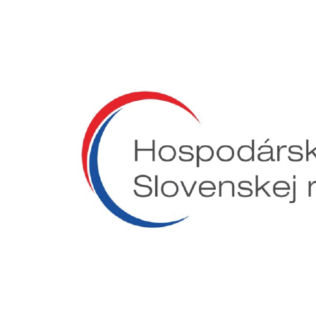
Preskočiť
na
obsah