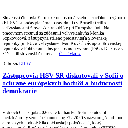
Slovenskí členovia Európskeho hospodárskeho a sociálneho výboru
(EHSV) sa počas plenárneho zasadnutia v Bruseli stretli s
veľvyslancami Slovenskej republiky pri Európskej únii. Na
pracovnom stretnutí sa zúčastnili veľvyslankyňa Monika
Sopkovičová, zástupkyňa stáleho predstaviteľa Slovenskej
republiky pri EÚ, a veľvyslanec Ivan Kováč, zástupca Slovenskej
republiky v Politickom a bezpečnostnom výbore (PSC). Diskusie sa
zúčastnili slovenskí členovia…
Čítať viac »
Rubrika:
EHSV
Zástupcovia HSV SR diskutovali v Sofii o
ochrane európskych hodnôt a budúcnosti
demokracie
V dňoch 6. – 7. júla 2026 sa v bulharskej Sofii uskutočnil
medzinárodný seminár Connecting EU 2026 s názvom „Na obranu
európskych hodnôt: Sila občianskej spoločnosti“, ktorý
zorganizovali Európsky hospodársky a sociálny výbor (EHSV) a