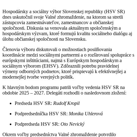
Hospodársky a sociálny výbor Slovenskej republiky (HSV SR)
dnes uskutočnil svoje Valné zhromaždenie, na ktorom sa stretli
zástupcovia zamestnávateľov, zamestnancov a občianskej
spoločnosti. Diskusia sa venovala aktuálnym spoločenským a
hospodárskym výzvam, ktoré formujú kvalitu sociálneho dialógu aj
úlohu občianskej spoločnosti na Slovensku.
Členovia výboru diskutovali o možnostiach posilňovania
koordinácie medzi sociálnymi partnermi a o rozširovaní spolupráce s
európskymi inštitúciami, najmä s Európskym hospodárskym a
sociálnym výborom (EHSV). Zdôraznili potrebu pravidelnej
výmeny odborných podnetov, ktoré prispievajú k efektívnejšej a
modernejšej tvorbe verejných politík.
K hlavným bodom programu patrili voľby vedenia HSV SR na
obdobie 2025 – 2027. Delegáti rozhodli o nasledovnom zložení:
Predseda HSV SR:
Rudolf Kropil
Podpredsedníčka HSV SR:
Monika Uhlerová
Podpredseda HSV SR:
Oto Nevický
Okrem voľby predsedníctva Valné zhromaždenie potvrdilo