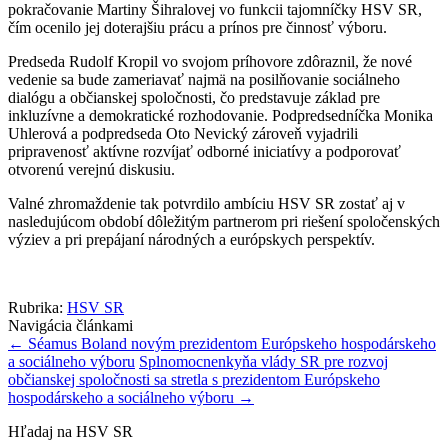
pokračovanie Martiny Šihralovej vo funkcii tajomníčky HSV SR,
čím ocenilo jej doterajšiu prácu a prínos pre činnosť výboru.
Predseda Rudolf Kropil vo svojom príhovore zdôraznil, že nové
vedenie sa bude zameriavať najmä na posilňovanie sociálneho
dialógu a občianskej spoločnosti, čo predstavuje základ pre
inkluzívne a demokratické rozhodovanie. Podpredsedníčka Monika
Uhlerová a podpredseda Oto Nevický zároveň vyjadrili
pripravenosť aktívne rozvíjať odborné iniciatívy a podporovať
otvorenú verejnú diskusiu.
Valné zhromaždenie tak potvrdilo ambíciu HSV SR zostať aj v
nasledujúcom období dôležitým partnerom pri riešení spoločenských
výziev a pri prepájaní národných a európskych perspektív.
Rubrika:
HSV SR
Navigácia článkami
←
Séamus Boland novým prezidentom Európskeho hospodárskeho
a sociálneho výboru
Splnomocnenkyňa vlády SR pre rozvoj
občianskej spoločnosti sa stretla s prezidentom Európskeho
hospodárskeho a sociálneho výboru
→
Hľadaj na HSV SR