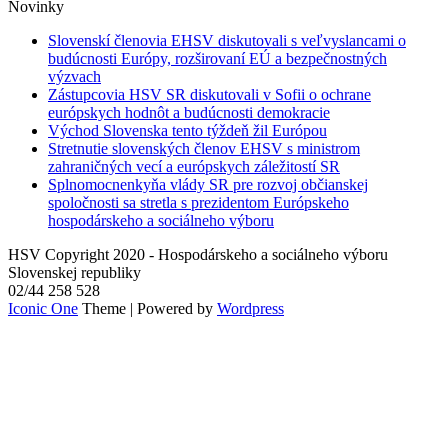
Novinky
Slovenskí členovia EHSV diskutovali s veľvyslancami o
budúcnosti Európy, rozširovaní EÚ a bezpečnostných
výzvach
Zástupcovia HSV SR diskutovali v Sofii o ochrane
európskych hodnôt a budúcnosti demokracie
Východ Slovenska tento týždeň žil Európou
Stretnutie slovenských členov EHSV s ministrom
zahraničných vecí a európskych záležitostí SR
Splnomocnenkyňa vlády SR pre rozvoj občianskej
spoločnosti sa stretla s prezidentom Európskeho
hospodárskeho a sociálneho výboru
HSV Copyright 2020 - Hospodárskeho a sociálneho výboru
Slovenskej republiky
02/44 258 528
Iconic One
Theme | Powered by
Wordpress