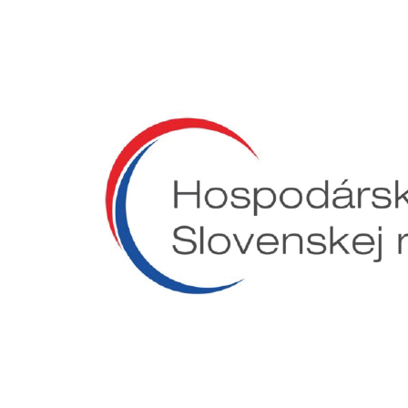
Preskočiť
na
obsah