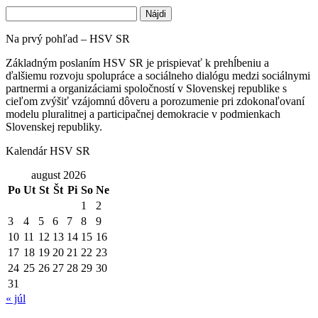
Hľadať:
Na prvý pohľad – HSV SR
Základným poslaním HSV SR je prispievať k prehĺbeniu a
ďalšiemu rozvoju spolupráce a sociálneho dialógu medzi sociálnymi
partnermi a organizáciami spoločností v Slovenskej republike s
cieľom zvýšiť vzájomnú dôveru a porozumenie pri zdokonaľovaní
modelu pluralitnej a participačnej demokracie v podmienkach
Slovenskej republiky.
Kalendár HSV SR
august 2026
Po
Ut
St
Št
Pi
So
Ne
1
2
3
4
5
6
7
8
9
10
11
12
13
14
15
16
17
18
19
20
21
22
23
24
25
26
27
28
29
30
31
« júl