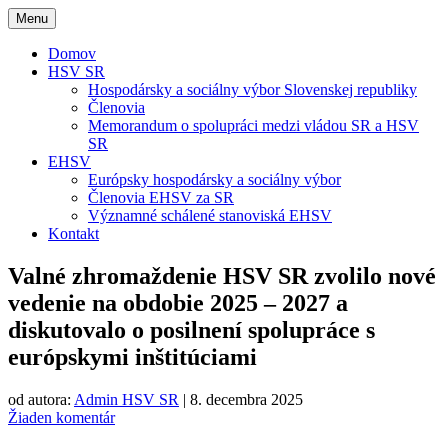
Menu
Domov
HSV SR
Hospodársky a sociálny výbor Slovenskej republiky
Členovia
Memorandum o spolupráci medzi vládou SR a HSV
SR
EHSV
Európsky hospodársky a sociálny výbor
Členovia EHSV za SR
Významné schálené stanoviská EHSV
Kontakt
Valné zhromaždenie HSV SR zvolilo nové
vedenie na obdobie 2025 – 2027 a
diskutovalo o posilnení spolupráce s
európskymi inštitúciami
od autora:
Admin HSV SR
|
8. decembra 2025
Žiaden komentár