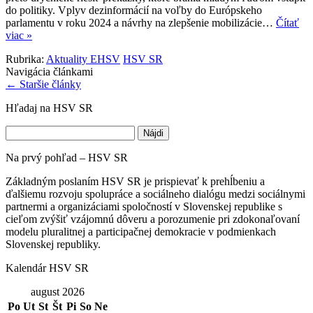
do politiky. Vplyv dezinformácií na voľby do Európskeho
parlamentu v roku 2024 a návrhy na zlepšenie mobilizácie…
Čítať
viac »
Rubrika:
Aktuality EHSV
HSV SR
Navigácia článkami
←
Staršie články
Hľadaj na HSV SR
Hľadať:
Na prvý pohľad – HSV SR
Základným poslaním HSV SR je prispievať k prehĺbeniu a
ďalšiemu rozvoju spolupráce a sociálneho dialógu medzi sociálnymi
partnermi a organizáciami spoločností v Slovenskej republike s
cieľom zvýšiť vzájomnú dôveru a porozumenie pri zdokonaľovaní
modelu pluralitnej a participačnej demokracie v podmienkach
Slovenskej republiky.
Kalendár HSV SR
august 2026
Po
Ut
St
Št
Pi
So
Ne