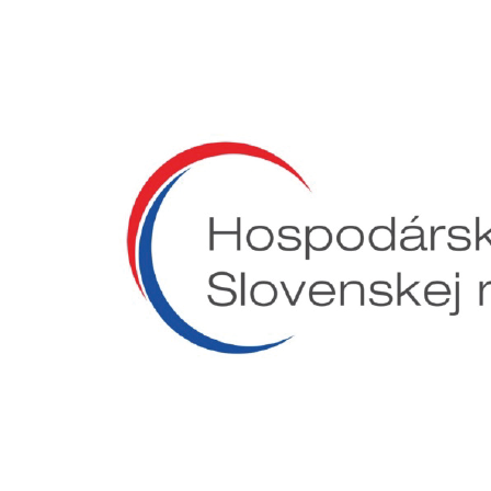
Preskočiť
na
obsah