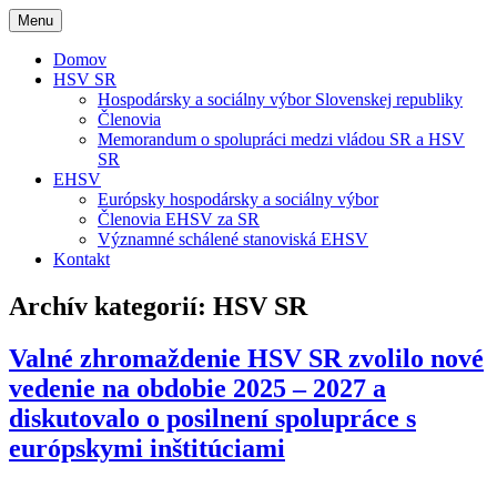
Menu
Domov
HSV SR
Hospodársky a sociálny výbor Slovenskej republiky
Členovia
Memorandum o spolupráci medzi vládou SR a HSV
SR
EHSV
Európsky hospodársky a sociálny výbor
Členovia EHSV za SR
Významné schálené stanoviská EHSV
Kontakt
Archív kategorií:
HSV SR
Valné zhromaždenie HSV SR zvolilo nové
vedenie na obdobie 2025 – 2027 a
diskutovalo o posilnení spolupráce s
európskymi inštitúciami