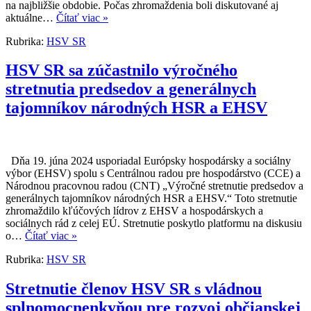
na najbližšie obdobie. Počas zhromaždenia boli diskutované aj
aktuálne…
Čítať viac »
Rubrika:
HSV SR
HSV SR sa zúčastnilo výročného
stretnutia predsedov a generálnych
tajomníkov národných HSR a EHSV
Dňa 19. júna 2024 usporiadal Európsky hospodársky a sociálny
výbor (EHSV) spolu s Centrálnou radou pre hospodárstvo (CCE) a
Národnou pracovnou radou (CNT) „Výročné stretnutie predsedov a
generálnych tajomníkov národných HSR a EHSV.“ Toto stretnutie
zhromaždilo kľúčových lídrov z EHSV a hospodárskych a
sociálnych rád z celej EÚ. Stretnutie poskytlo platformu na diskusiu
o…
Čítať viac »
Rubrika:
HSV SR
Stretnutie členov HSV SR s vládnou
splnomocnenkyňou pre rozvoj občianskej