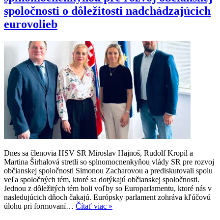
spoločnosti o dôležitosti nadchádzajúcich
eurovolieb
Dnes sa členovia HSV SR Miroslav Hajnoš, Rudolf Kropil a
Martina Širhalová stretli so splnomocnenkyňou vlády SR pre rozvoj
občianskej spoločnosti Simonou Zacharovou a prediskutovali spolu
veľa spoločných tém, ktoré sa dotýkajú občianskej spoločnosti.
Jednou z dôležitých tém boli voľby so Europarlamentu, ktoré nás v
nasledujúcich dňoch čakajú. Európsky parlament zohráva kľúčovú
úlohu pri formovaní…
Čítať viac »