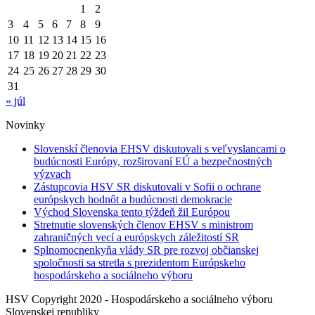
1
2
3
4
5
6
7
8
9
10
11
12
13
14
15
16
17
18
19
20
21
22
23
24
25
26
27
28
29
30
31
« júl
Novinky
Slovenskí členovia EHSV diskutovali s veľvyslancami o
budúcnosti Európy, rozširovaní EÚ a bezpečnostných
výzvach
Zástupcovia HSV SR diskutovali v Sofii o ochrane
európskych hodnôt a budúcnosti demokracie
Východ Slovenska tento týždeň žil Európou
Stretnutie slovenských členov EHSV s ministrom
zahraničných vecí a európskych záležitostí SR
Splnomocnenkyňa vlády SR pre rozvoj občianskej
spoločnosti sa stretla s prezidentom Európskeho
hospodárskeho a sociálneho výboru
HSV Copyright 2020 - Hospodárskeho a sociálneho výboru
Slovenskej republiky