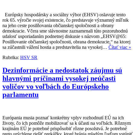
Európsky hospodársky a sociálny výbor (EHSV) oslavuje tento
rok 65. výročie svojej existencie, čo predstavuje významný míľnik
na jeho ceste posilňovania občianskej spoločnosti a obrany
demokracie. Včera sme slávnostne zaznamenali túto pozoruhodnú
udalosť usporiadaním podnetnej diskusie s názvom „EHSV@65:
Posilňovanie občianskej spoločnosti, obrana demokracie,“ na ktorej
sa zúčastnili vážení hostia a predstavitelia na vysokej…
Čítať viac »
Rubrika:
HSV SR
Dezinformácie a nedostatok záujmu sú
hlavnými príčinami vysokej neúčasti
voličov vo voľbách do Európskeho
parlamentu
Európania musia poznať konkrétny vplyv rozhodnutí EÚ na ich
životy, čo ich pomôže mobilizovať sa k účasti na voľbách. Rôznym
krajinám EÚ je potrebné prispôsobiť rôzne posolstvá. Je potrebné
preto urýchlene riešiť prekážky, ktoré bránia mladým ľuďom vstúpiť