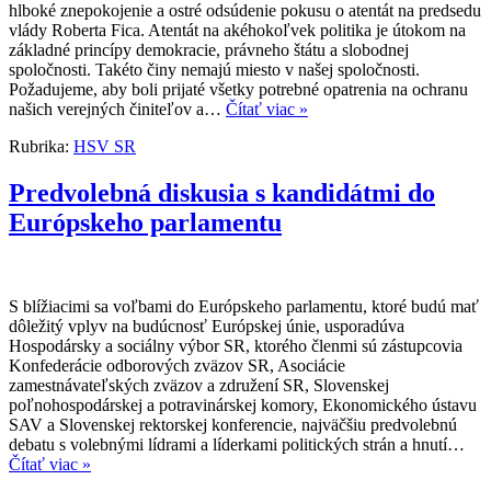
hlboké znepokojenie a ostré odsúdenie pokusu o atentát na predsedu
vlády Roberta Fica. Atentát na akéhokoľvek politika je útokom na
základné princípy demokracie, právneho štátu a slobodnej
spoločnosti. Takéto činy nemajú miesto v našej spoločnosti.
Požadujeme, aby boli prijaté všetky potrebné opatrenia na ochranu
našich verejných činiteľov a…
Čítať viac »
Rubrika:
HSV SR
Predvolebná diskusia s kandidátmi do
Európskeho parlamentu
S blížiacimi sa voľbami do Európskeho parlamentu, ktoré budú mať
dôležitý vplyv na budúcnosť Európskej únie, usporadúva
Hospodársky a sociálny výbor SR, ktorého členmi sú zástupcovia
Konfederácie odborových zväzov SR, Asociácie
zamestnávateľských zväzov a združení SR, Slovenskej
poľnohospodárskej a potravinárskej komory, Ekonomického ústavu
SAV a Slovenskej rektorskej konferencie, najväčšiu predvolebnú
debatu s volebnými lídrami a líderkami politických strán a hnutí…
Čítať viac »