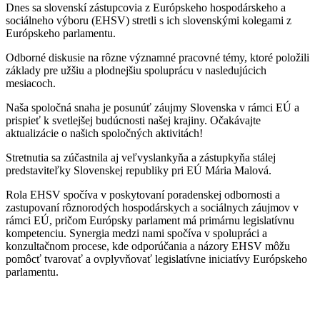
Dnes sa slovenskí zástupcovia z Európskeho hospodárskeho a
sociálneho výboru (EHSV) stretli s ich slovenskými kolegami z
Európskeho parlamentu.
Odborné diskusie na rôzne významné pracovné témy, ktoré položili
základy pre užšiu a plodnejšiu spoluprácu v nasledujúcich
mesiacoch.
Naša spoločná snaha je posunúť záujmy Slovenska v rámci EÚ a
prispieť k svetlejšej budúcnosti našej krajiny. Očakávajte
aktualizácie o našich spoločných aktivitách!
Stretnutia sa zúčastnila aj veľvyslankyňa a zástupkyňa stálej
predstaviteľky Slovenskej republiky pri EÚ Mária Malová.
Rola EHSV spočíva v poskytovaní poradenskej odbornosti a
zastupovaní rôznorodých hospodárskych a sociálnych záujmov v
rámci EÚ, pričom Európsky parlament má primárnu legislatívnu
kompetenciu. Synergia medzi nami spočíva v spolupráci a
konzultačnom procese, kde odporúčania a názory EHSV môžu
pomôcť tvarovať a ovplyvňovať legislatívne iniciatívy Európskeho
parlamentu.