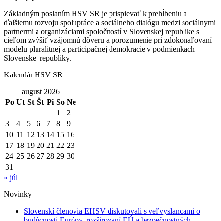
Základným poslaním HSV SR je prispievať k prehĺbeniu a
ďalšiemu rozvoju spolupráce a sociálneho dialógu medzi sociálnymi
partnermi a organizáciami spoločností v Slovenskej republike s
cieľom zvýšiť vzájomnú dôveru a porozumenie pri zdokonaľovaní
modelu pluralitnej a participačnej demokracie v podmienkach
Slovenskej republiky.
Kalendár HSV SR
august 2026
Po
Ut
St
Št
Pi
So
Ne
1
2
3
4
5
6
7
8
9
10
11
12
13
14
15
16
17
18
19
20
21
22
23
24
25
26
27
28
29
30
31
« júl
Novinky
Slovenskí členovia EHSV diskutovali s veľvyslancami o
budúcnosti Európy, rozširovaní EÚ a bezpečnostných