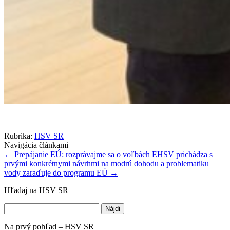
Rubrika:
HSV SR
Navigácia článkami
←
Prepájanie EÚ: rozprávajme sa o voľbách
EHSV prichádza s
prvými konkrétnymi návrhmi na modrú dohodu a problematiku
vody zaraďuje do programu EÚ
→
Hľadaj na HSV SR
Hľadať:
Na prvý pohľad – HSV SR