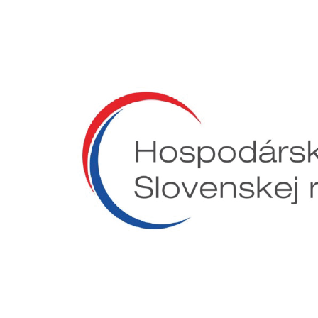
Preskočiť
na
obsah