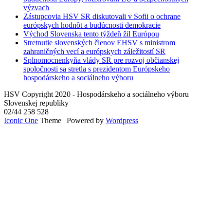
výzvach
Zástupcovia HSV SR diskutovali v Sofii o ochrane
európskych hodnôt a budúcnosti demokracie
Východ Slovenska tento týždeň žil Európou
Stretnutie slovenských členov EHSV s ministrom
zahraničných vecí a európskych záležitostí SR
Splnomocnenkyňa vlády SR pre rozvoj občianskej
spoločnosti sa stretla s prezidentom Európskeho
hospodárskeho a sociálneho výboru
HSV Copyright 2020 - Hospodárskeho a sociálneho výboru
Slovenskej republiky
02/44 258 528
Iconic One
Theme | Powered by
Wordpress