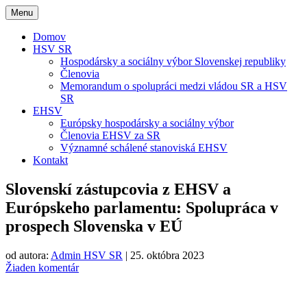
Menu
Domov
HSV SR
Hospodársky a sociálny výbor Slovenskej republiky
Členovia
Memorandum o spolupráci medzi vládou SR a HSV
SR
EHSV
Európsky hospodársky a sociálny výbor
Členovia EHSV za SR
Významné schálené stanoviská EHSV
Kontakt
Slovenskí zástupcovia z EHSV a
Európskeho parlamentu: Spolupráca v
prospech Slovenska v EÚ
od autora:
Admin HSV SR
|
25. októbra 2023
Žiaden komentár